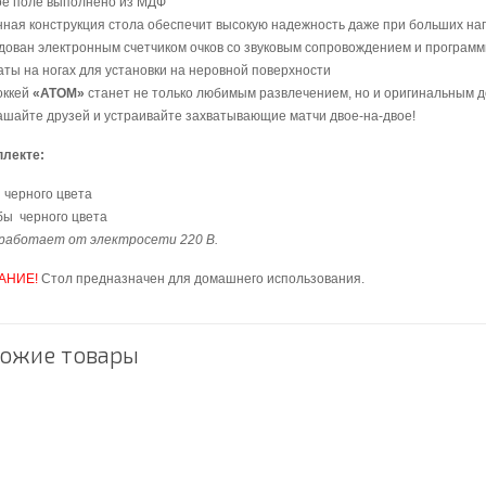
ое поле выполнено из МДФ
ная конструкция стола обеспечит высокую надежность даже при больших наг
дован электронным счетчиком очков со звуковым сопровождением и програм
ты на ногах для установки на неровной поверхности
оккей
«ATOM»
станет не только любимым развлечением, но и оригинальным д
шайте друзей и устраивайте захватывающие матчи двое-на-двое!
плекте:
 черного цвета
бы черного цвета
работает от электросети 220 В.
АНИЕ!
Стол предназначен для домашнего использования.
ожие товары