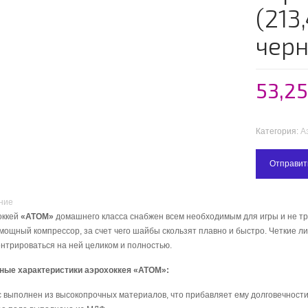
(213,
чер
53,2
Категория:
А
Отправит
ние
оккей
«ATOM»
домашнего класса снабжен всем необходимым для игры и не т
мощный компрессор, за счет чего шайбы скользят плавно и быстро. Четкие ли
нтрироваться на ней целиком и полностью.
ные характеристики аэрохоккея «ATOM»:
 выполнен из высокопрочных материалов, что прибавляет ему долговечности