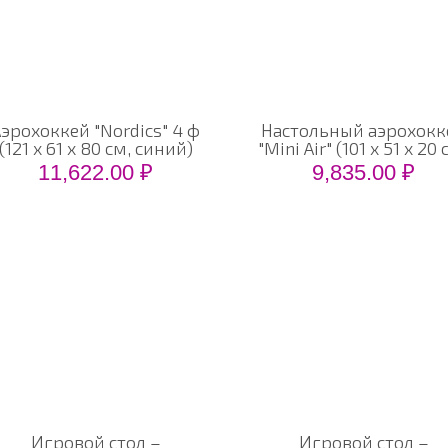
эрохоккей "Nordics" 4 ф
Настольный аэрохокк
(121 х 61 х 80 см, синий)
"Mini Air" (101 х 51 х 20 
11,622.00
₽
9,835.00
₽
КОНТАКТЫ
КА
г. Казань, ул. Аделя Кутуя, дом 110 Д, корп.3,
-
Гла
офис 1012
-
Кат
(843) 259 18 55
-
О к
-
Наш
+7 962 5603 625
-
Дос
-
Кон
info@sport16.ru
Игровой стол –
Игровой стол –