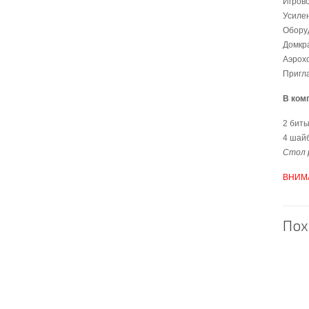
Игров
Усилен
Обору
Домкра
Аэрох
Пригла
В ком
2 биты
4 шай
Стол 
ВНИМ
Пох