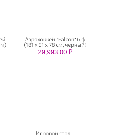
ей
Аэрохоккей "Falcon" 6 ф
см)
(181 х 91 х 78 см, черный)
29,993.00
₽
РТА САЙТА
вная
алог
омпании
и работы
тавка
такты
Игровой стол –