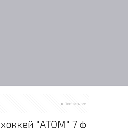
Показать все
хоккей "ATOM" 7 ф