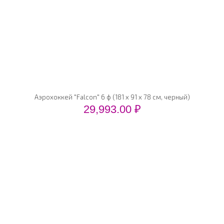
Аэрохоккей "Falcon" 6 ф (181 х 91 х 78 см, черный)
29,993.00
₽