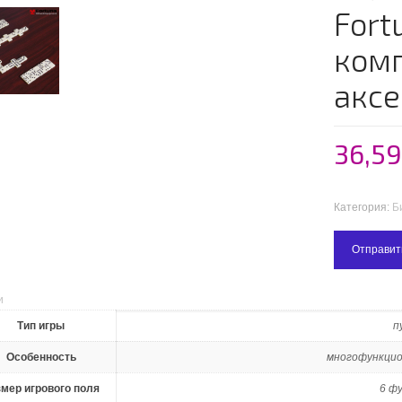
Fort
ком
аксе
36,5
Категория:
Б
Отправит
и
Тип игры
п
Особенность
многофункцион
мер игрового поля
6 ф