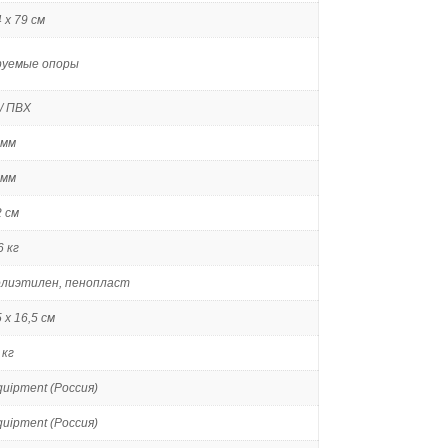
 х 79 см
руемые опоры
/ ПВХ
 мм
 мм
 см
6 кг
олиэтилен, пенопласт
 х 16,5 см
 кг
Equipment (Россия)
Equipment (Россия)