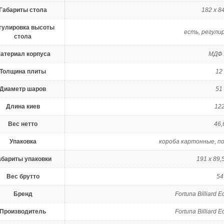
Габариты стола
182 х 84
гулировка высоты
есть, регули
стола
атериал корпуса
МДФ 
Толщина плиты
12
Диаметр шаров
51
Длина киев
122
Вес нетто
46,
Упаковка
короба картонные, п
абариты упаковки
191 х 89,5
Вес брутто
54
Бренд
Fortuna Billiard 
Производитель
Fortuna Billiard 