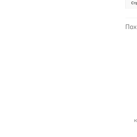
Ст
Пох
к