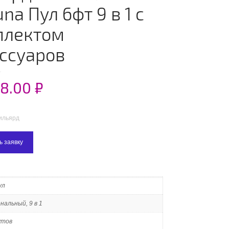
una Пул 6фт 9 в 1 с
плектом
ссуаров
98.00
₽
ильярд
ь заявку
ул
альный, 9 в 1
утов