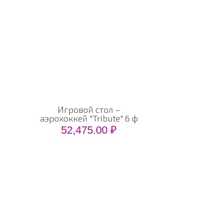
Игровой стол –
аэрохоккей "Tribute" 6 ф
52,475.00
₽
РТА САЙТА
вная
алог
омпании