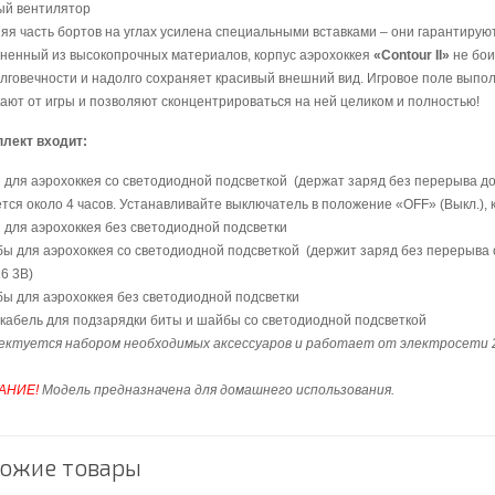
й вентилятор
я часть бортов на углах усилена специальными вставками – они гарантирую
ненный из высокопрочных материалов, корпус аэрохоккея
«Contour II»
не бои
лговечности и надолго сохраняет красивый внешний вид. Игровое поле выпол
ают от игры и позволяют сконцентрироваться на ней целиком и полностью!
плект входит:
 для аэрохоккея со светодиодной подсветкой (держат заряд без перерыва до
тся около 4 часов. Устанавливайте выключатель в положение «OFF» (Выкл.), к
 для аэрохоккея без светодиодной подсветки
ы для аэрохоккея со светодиодной подсветкой (держит заряд без перерыва о
6 3В)
ы для аэрохоккея без светодиодной подсветки
кабель для подзарядки биты и шайбы со светодиодной подсветкой
ектуется набором необходимых аксессуаров и работает от электросети 2
АНИЕ!
Модель предназначена для домашнего использования.
ожие товары