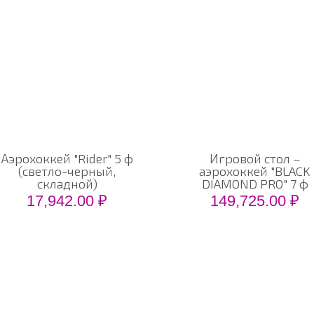
Аэрохоккей "Rider" 5 ф
Игровой стол –
(светло-черный,
аэрохоккей "BLACK
складной)
DIAMOND PRO" 7 ф
17,942.00
₽
149,725.00
₽
КОНТАКТЫ
КА
г. Казань, ул. Аделя Кутуя, дом 110 Д, корп.3,
-
Гла
офис 1012
-
Кат
(843) 259 18 55
-
О к