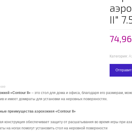
аэр
II" 7.
74,9
Категория:
А
Отправит
ние
ккей «Contour II»
– это стол для дома и офиса, благодаря его размерам, мож
ив и имеет домкраты для установки на неровных поверхностях.
ные преимущества аэрохоккея «Contour II»
ая
конструкция обеспечивает защиту от расшатывания во время игры при а
ты на ногах помогут установить стол на неровной поверхности