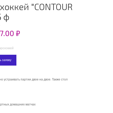
охоккей "CONTOUR
5 ф
67.00
₽
эрохоккей
ь заявку
но устраивать партии двое на двое. Также стол
зартных домашних матчах