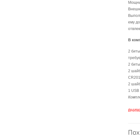
Мощны
Внешня
Выпол
ему до
отвлек
В ком
2 биты
требуе
2 биты
2 шайб
CR201
2 шайб
1 USB 
Компл
ВНИМ
Пох