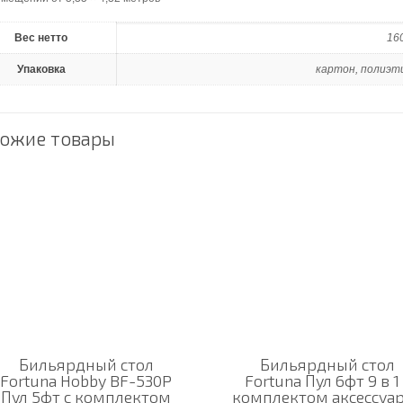
Вес нетто
160
Упаковка
картон, полиэт
ожие товары
Бильярдный стол
Бильярдный стол
Fortuna Hobby BF-530P
Fortuna Пул 6фт 9 в 1 
Пул 5фт с комплектом
комплектом аксессуа