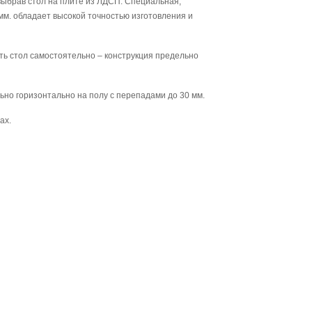
 выбрав стол на плите из ЛДСП. Специальная,
м. обладает высокой точностью изготовления и
ь стол самостоятельно – конструкция предельно
ьно горизонтально на полу с перепадами до 30 мм.
ах.