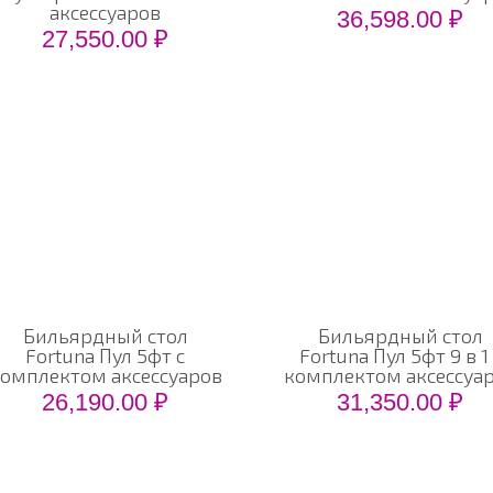
аксессуаров
36,598.00
₽
27,550.00
₽
КОНТАКТЫ
КА
г. Казань, ул. Аделя Кутуя, дом 110 Д, корп.3,
-
Гла
офис 1012
-
Кат
(843) 259 18 55
-
О к
-
Наш
+7 962 5603 625
-
Дос
-
Кон
info@sport16.ru
Бильярдный стол
Бильярдный стол
Обработка персональных данных
Fortuna Пул 5фт с
Fortuna Пул 5фт 9 в 1 
омплектом аксессуаров
комплектом аксессуа
26,190.00
₽
31,350.00
₽
зани и РТ