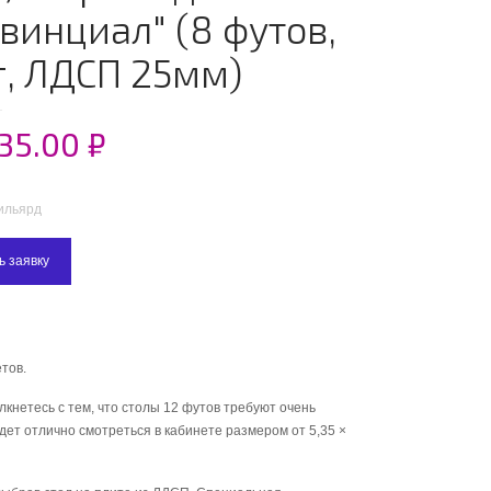
винциал" (8 футов,
г, ЛДСП 25мм)
835.00
₽
ильярд
ь заявку
етов.
лкнетесь с тем, что столы 12 футов требуют очень
дет отлично смотреться в кабинете размером от 5,35 ×