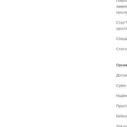
Покупа
ламини
прослу
Стол “
проста
Спецал
Стол к
Преим
Досту
Сукно 
Надёж
Прост
Небол
Для по