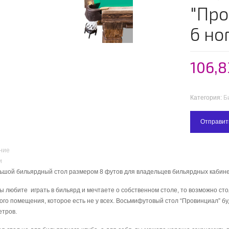
"Про
6 но
106,
Категория:
Б
Отправит
ние
и
ьшой бильярдный стол размером 8 футов для владельцев бильярдных кабин
ы любите играть в бильярд и мечтаете о собственном столе, то возможно сто
го помещения, которое есть не у всех. Восьмифутовый стол “Провинциал” бу
етров.