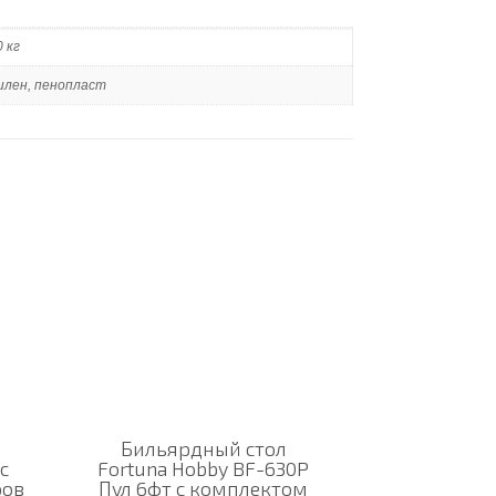
 кг
илен, пенопласт
Бильярдный стол
с
Fortuna Hobby BF-630P
ров
Пул 6фт с комплектом