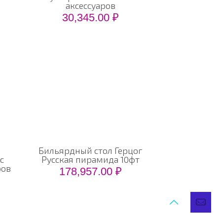
аксессуаров
30,345.00
₽
РТА САЙТА
вная
алог
омпании
и работы
тавка
такты
Бильярдный стол Герцог
с
Русская пирамида 10фт
ров
178,957.00
₽