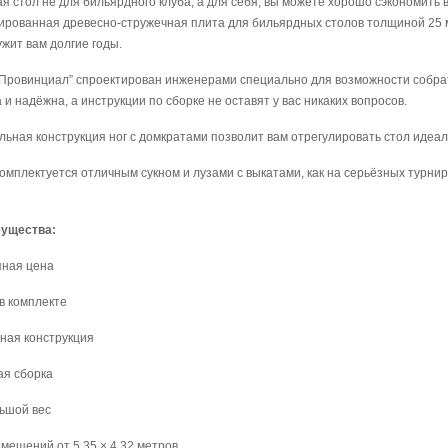
я стол не для бильярдного клуба, а для себя, вы можете хорошо сэкономить
рованная древесно-стружечная плита для бильярдных столов толщиной 25 м
жит вам долгие годы.
Провинциал” спроектирован инженерами специально для возможности собрат
 и надёжна, а инструкции по сборке не оставят у вас никаких вопросов.
ьная конструкция ног с домкратами позволит вам отрегулировать стол идеал
омплектуется отличным сукном и лузами с выкатами, как на серьёзных турнир
ущества:
пная цена
в комплекте
ная конструкция
ая сборка
ьшой вес
мещений от 5,35 × 4,32 метров