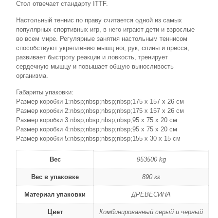
Стол отвечает стандарту ITTF.
Настольный теннис по праву считается одной из самых
популярных спортивных игр, в него играют дети и взрослые
во всем мире. Регулярные занятия настольным теннисом
способствуют укреплению мышц ног, рук, спины и пресса,
развивает быстроту реакции и ловкость, тренирует
сердечную мышцу и повышает общую выносливость
организма.
Габариты упаковки:
Размер коробки 1:nbsp;nbsp;nbsp;nbsp;175 х 157 х 26 см
Размер коробки 2:nbsp;nbsp;nbsp;nbsp;175 х 157 х 26 см
Размер коробки 3:nbsp;nbsp;nbsp;nbsp;95 х 75 х 20 см
Размер коробки 4:nbsp;nbsp;nbsp;nbsp;95 х 75 х 20 см
Размер коробки 5:nbsp;nbsp;nbsp;nbsp;155 х 30 х 15 см
Вес
953500 kg
Вес в упаковке
890 кг
Материал упаковки
ДРЕВЕСИНА
Цвет
Комбинированный серый и черный